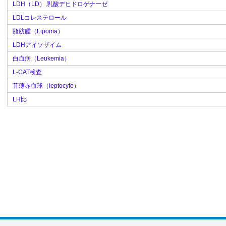
LDH（LD）,乳酸デヒドロゲナーゼ
LDLコレステロール
脂肪腫（Lipoma）
LDHアイソザイム
白血病（Leukemia）
L-CAT検査
菲薄赤血球（leptocyte）
LH比