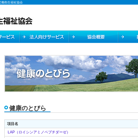
労働衛生福祉協会
健康のとびら
項目名
LAP（ロイシンアミノペプチダーゼ）