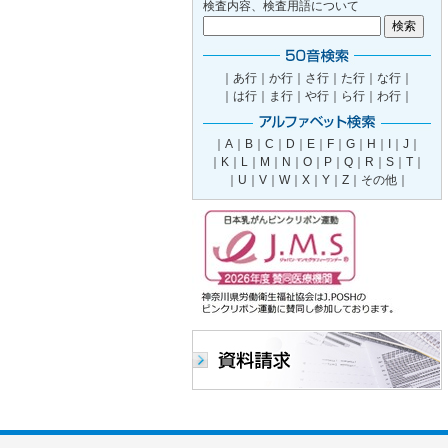
検査内容、検査用語について
｜
あ行
｜
か行
｜
さ行
｜
た行
｜
な行
｜
｜
は行
｜
ま行
｜
や行
｜
ら行
｜
わ行
｜
｜
A
｜
B
｜
C
｜
D
｜
E
｜
F
｜
G
｜
H
｜
I
｜
J
｜
｜
K
｜
L
｜
M
｜
N
｜
O
｜
P
｜
Q
｜
R
｜
S
｜
T
｜
｜
U
｜
V
｜
W
｜
X
｜
Y
｜
Z
｜
その他｜