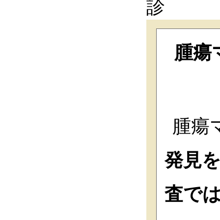
診
腫瘍
腫瘍
発見
査で