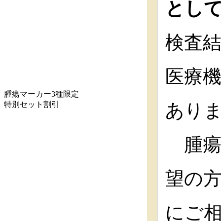
とし
検査
医療
腫瘍マーカー3種限定
特別セット割引
あり
腫瘍
望の
にご