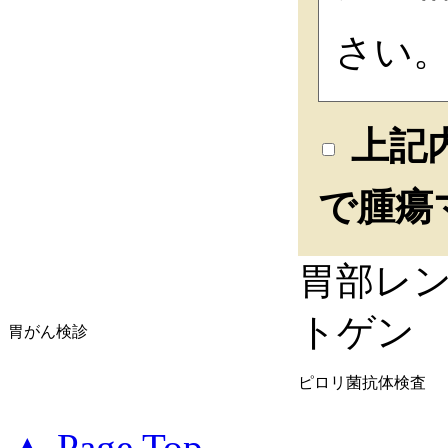
さい
上記
で腫瘍
胃部レ
トゲン
胃がん検診
ピロリ菌抗体検査
▲ Page Top