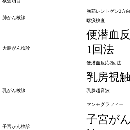
検査項目
胸部レントゲン2方
肺がん検診
喀痰検査
便潜血
1回法
大腸がん検診
便潜血反応2回法
乳房視
乳がん検診
乳腺超音波
マンモグラフィー
子宮が
子宮がん検診