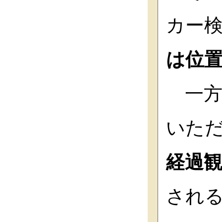
カー
は位
一方
いた
経過
され