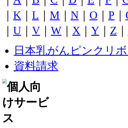
｜
K
｜
L
｜
M
｜
N
｜
O
｜
P
｜
｜
U
｜
V
｜
W
｜
X
｜
Y
｜
Z
｜
日本乳がんピンクリボ
資料請求