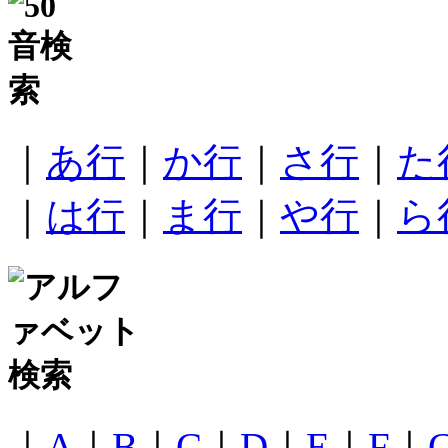
｜
あ行
｜
か行
｜
さ行
｜
た
｜
は行
｜
ま行
｜
や行
｜
ら
｜
A
｜
B
｜
C
｜
D
｜
E
｜
F
｜